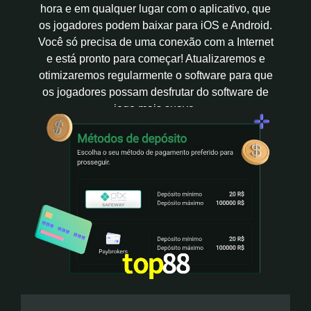
hora e em qualquer lugar com o aplicativo, que
os jogadores podem baixar para iOS e Android.
Você só precisa de uma conexão com a Internet
e está pronto para começar! Atualizaremos e
otimizaremos regularmente o software para que
os jogadores possam desfrutar do software de
jogo mais suave.