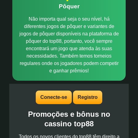
Pôquer
Não importa qual seja o seu nível, há
diferentes jogos de pôquer e variantes de
jogos de pôquer disponíveis na plataforma de
pôquer do top88, portanto, você sempre
encontrará um jogo que atenda às suas
necessidades. Também temos torneios
regulares onde os jogadores podem competir
e ganhar prêmios!
Conecte-se
Registro
Promoções e bônus no
cassino top88
Todos os novos clientes do top88 têm direito a