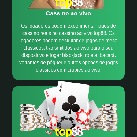
Cassino ao vivo
Os jogadores podem experimentar jogos de
cassino reais no cassino ao vivo top88. Os
jogadores podem desfrutar de jogos de mesa
clássicos, transmitidos ao vivo para o seu
dispositivo e jogar blackjack, roleta, bacará,
variantes de pôquer e outras opções de jogos
clássicos com crupiês ao vivo.