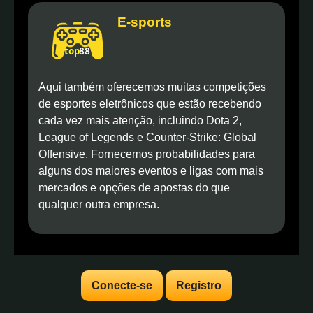
E-sports
Aqui também oferecemos muitas competições
de esportes eletrônicos que estão recebendo
cada vez mais atenção, incluindo Dota 2,
League of Legends e Counter-Strike: Global
Offensive. Fornecemos probabilidades para
alguns dos maiores eventos e ligas com mais
mercados e opções de apostas do que
qualquer outra empresa.
Conecte-se
Registro