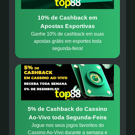
10% de Cashback em
Apostas Esportivas
Ganhe 10% de cashback em suas
apostas grátis em esportes toda
segunda-feira!
5% de Cashback do Cassino
Ao-Vivo toda Segunda-Feira
Jogue nos seus jogos favoritos do
Cassino Ao-Vivo durante a semana e