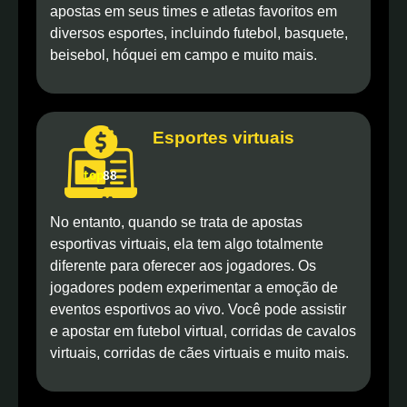
apostas em seus times e atletas favoritos em
diversos esportes, incluindo futebol, basquete,
beisebol, hóquei em campo e muito mais.
Esportes virtuais
No entanto, quando se trata de apostas
esportivas virtuais, ela tem algo totalmente
diferente para oferecer aos jogadores. Os
jogadores podem experimentar a emoção de
eventos esportivos ao vivo. Você pode assistir
e apostar em futebol virtual, corridas de cavalos
virtuais, corridas de cães virtuais e muito mais.