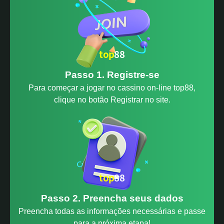
Passo 1. Registre-se
Para começar a jogar no cassino on-line top88,
clique no botão Registrar no site.
Passo 2. Preencha seus dados
Preencha todas as informações necessárias e passe
para a próxima etapa!