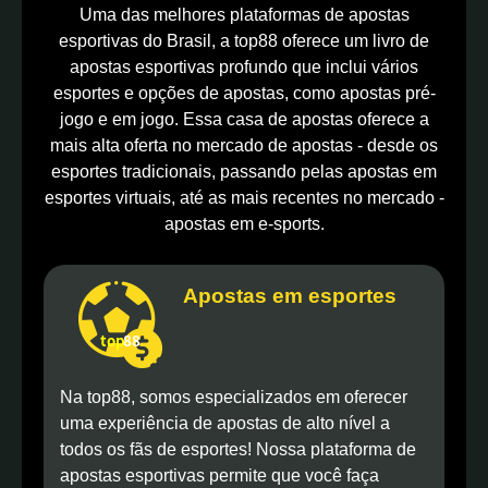
Uma das melhores plataformas de apostas
esportivas do Brasil, a top88 oferece um livro de
apostas esportivas profundo que inclui vários
esportes e opções de apostas, como apostas pré-
jogo e em jogo. Essa casa de apostas oferece a
mais alta oferta no mercado de apostas - desde os
esportes tradicionais, passando pelas apostas em
esportes virtuais, até as mais recentes no mercado -
apostas em e-sports.
Apostas em esportes
Na top88, somos especializados em oferecer
uma experiência de apostas de alto nível a
todos os fãs de esportes! Nossa plataforma de
apostas esportivas permite que você faça