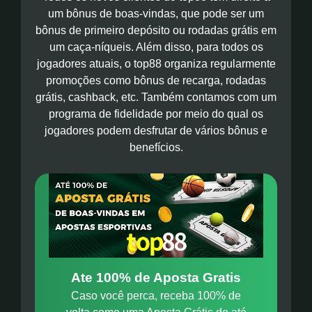
um bônus de boas-vindas, que pode ser um
bônus de primeiro depósito ou rodadas grátis em
um caça-níqueis. Além disso, para todos os
jogadores atuais, o top88 organiza regularmente
promoções como bônus de recarga, rodadas
grátis, cashback, etc. Também contamos com um
programa de fidelidade por meio do qual os
jogadores podem desfrutar de vários bônus e
benefícios.
Ate 100% de Aposta Gratis
Caso você perca, receba 100% de