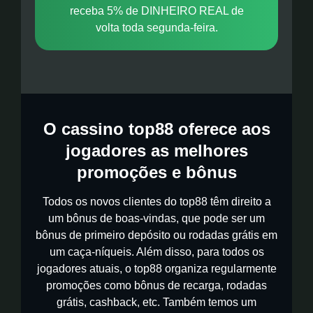
receba 5% de DINHEIRO REAL de
volta toda segunda-feira.
O cassino top88 oferece aos
jogadores as melhores
promoções e bônus
Todos os novos clientes do top88 têm direito a
um bônus de boas-vindas, que pode ser um
bônus de primeiro depósito ou rodadas grátis em
um caça-níqueis. Além disso, para todos os
jogadores atuais, o top88 organiza regularmente
promoções como bônus de recarga, rodadas
grátis, cashback, etc. Também temos um