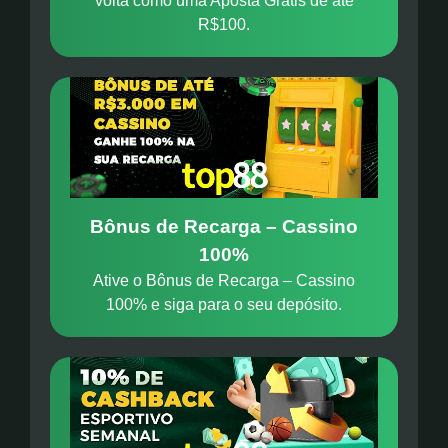
volta como uma Aposta Grátis de até
R$100.
Bônus de Recarga – Cassino
100%
Ative o Bônus de Recarga – Cassino
100% e siga para o seu depósito.