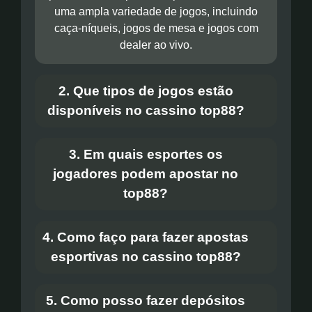
uma ampla variedade de jogos, incluindo
caça-níqueis, jogos de mesa e jogos com
dealer ao vivo.
2. Que tipos de jogos estão
disponíveis no cassino top88?
3. Em quais esportes os
jogadores podem apostar no
top88?
4. Como faço para fazer apostas
esportivas no cassino top88?
5. Como posso fazer depósitos