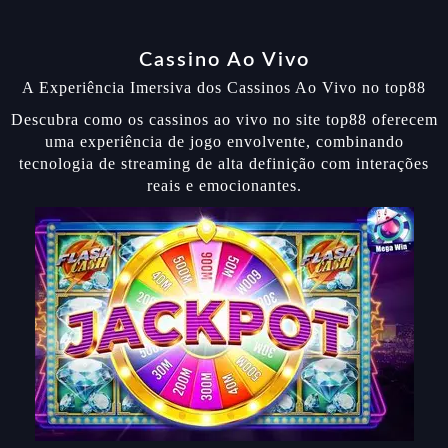
Cassino Ao Vivo
A Experiência Imersiva dos Cassinos Ao Vivo no top88
Descubra como os cassinos ao vivo no site top88 oferecem
uma experiência de jogo envolvente, combinando
tecnologia de streaming de alta definição com interações
reais e emocionantes.