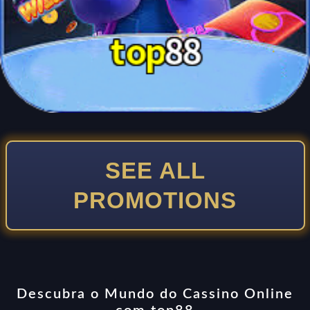
SEE ALL
PROMOTIONS
Descubra o Mundo do Cassino Online