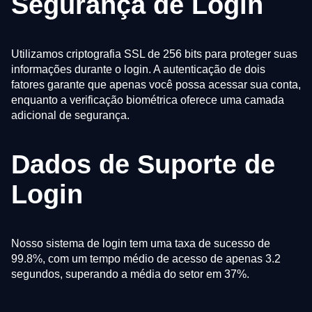
Segurança de Login
Utilizamos criptografia SSL de 256 bits para proteger suas
informações durante o login. A autenticação de dois
fatores garante que apenas você possa acessar sua conta,
enquanto a verificação biométrica oferece uma camada
adicional de segurança.
Dados de Suporte de
Login
Nosso sistema de login tem uma taxa de sucesso de
99.8%, com um tempo médio de acesso de apenas 3.2
segundos, superando a média do setor em 37%.