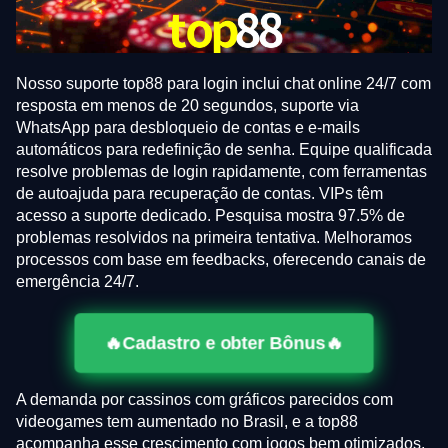
Nosso suporte top88 para login inclui chat online 24/7 com
resposta em menos de 20 segundos, suporte via
WhatsApp para desbloqueio de contas e e-mails
automáticos para redefinição de senha. Equipe qualificada
resolve problemas de login rapidamente, com ferramentas
de autoajuda para recuperação de contas. VIPs têm
acesso a suporte dedicado. Pesquisa mostra 97.5% de
problemas resolvidos na primeira tentativa. Melhoramos
processos com base em feedbacks, oferecendo canais de
emergência 24/7.
🔥Cadastro e obter Bônus🔥
A demanda por cassinos com gráficos parecidos com
videogames tem aumentado no Brasil, e a top88
acompanha esse crescimento com jogos bem otimizados,