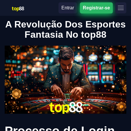
Entrar
Registrar-se
A Revolução Dos Esportes
Fantasia No top88
Processo de Login