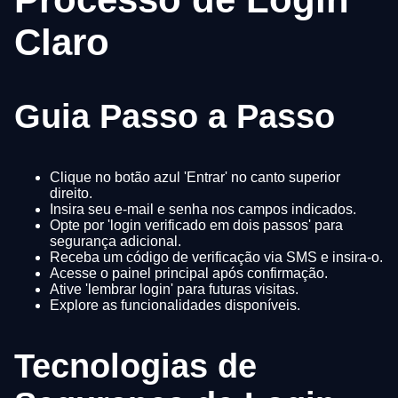
Claro
Guia Passo a Passo
Clique no botão azul 'Entrar' no canto superior
direito.
Insira seu e-mail e senha nos campos indicados.
Opte por 'login verificado em dois passos' para
segurança adicional.
Receba um código de verificação via SMS e insira-o.
Acesse o painel principal após confirmação.
Ative 'lembrar login' para futuras visitas.
Explore as funcionalidades disponíveis.
Tecnologias de