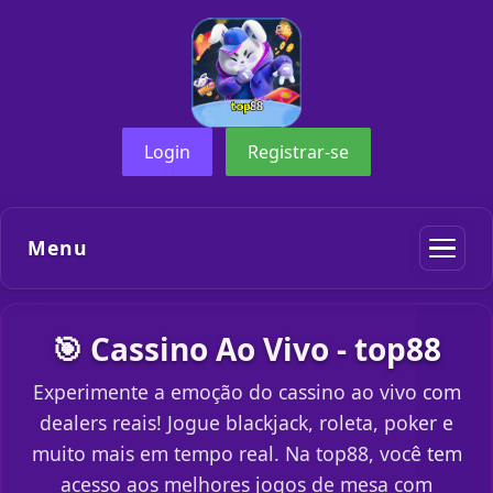
Login
Registrar-se
Menu
🎯 Cassino Ao Vivo - top88
Experimente a emoção do cassino ao vivo com
dealers reais! Jogue blackjack, roleta, poker e
muito mais em tempo real. Na top88, você tem
acesso aos melhores jogos de mesa com