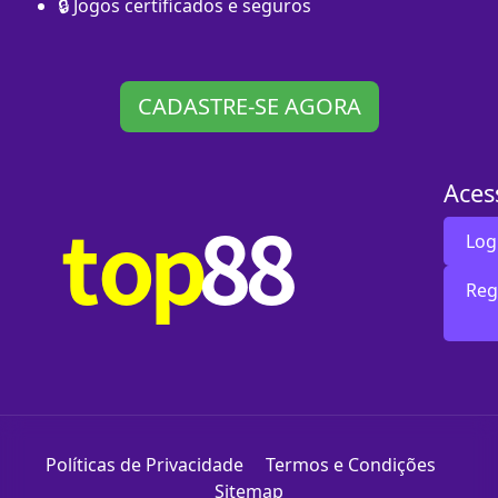
🔒 Jogos certificados e seguros
CADASTRE-SE AGORA
Aces
Log
Reg
Políticas de Privacidade
Termos e Condições
Sitemap