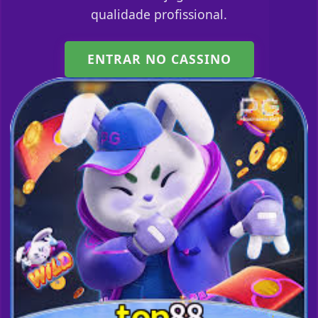
qualidade profissional.
ENTRAR NO CASSINO