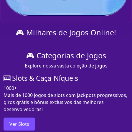
🎮 Milhares de Jogos Online!
🎮 Categorias de Jogos
Explore nossa vasta coleção de jogos
🎰 Slots & Caça-Níqueis
1000+
Mais de 1000 jogos de slots com jackpots progressivos,
giros grátis e bônus exclusivos das melhores
desenvolvedoras!
Ver Slots