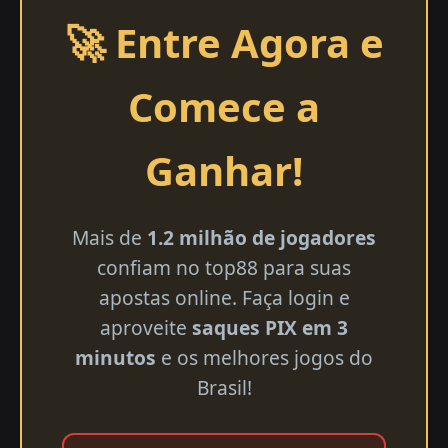
🚀 Entre Agora e
Comece a
Ganhar!
Mais de
1.2 milhão de jogadores
confiam no top88 para suas
apostas online. Faça login e
aproveite
saques PIX em 3
minutos
e os melhores jogos do
Brasil!