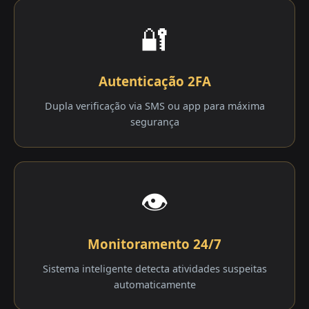
🔐
Autenticação 2FA
Dupla verificação via SMS ou app para máxima
segurança
👁️
Monitoramento 24/7
Sistema inteligente detecta atividades suspeitas
automaticamente