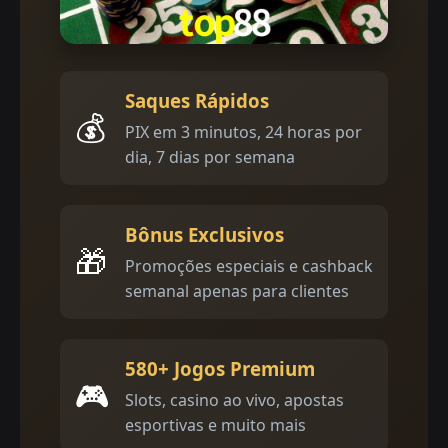
Saques Rápidos
💰
PIX em 3 minutos, 24 horas por
dia, 7 dias por semana
Bônus Exclusivos
🎁
Promoções especiais e cashback
semanal apenas para clientes
580+ Jogos Premium
🎮
Slots, casino ao vivo, apostas
esportivas e muito mais