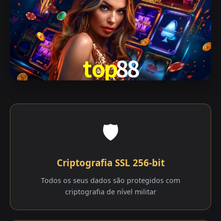
🛡️
Criptografia SSL 256-bit
Todos os seus dados são protegidos com
criptografia de nível militar