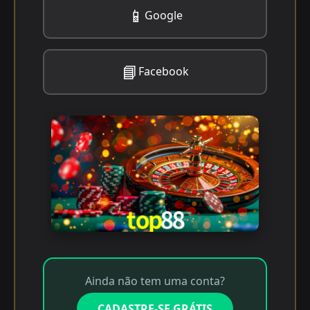
📱
Google
📘
Facebook
Ainda não tem uma conta?
CADASTRE-SE GRÁTIS