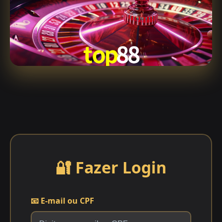
🔐 Fazer Login
📧 E-mail ou CPF