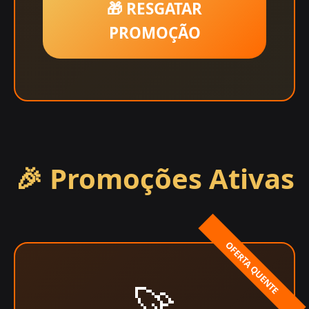
🎁 RESGATAR
PROMOÇÃO
🎉 Promoções Ativas
🚀