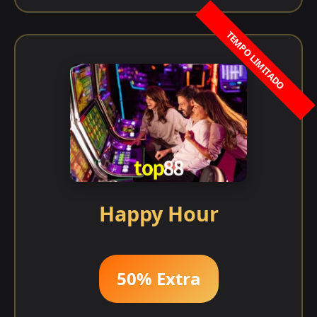
Happy Hour
50% Extra