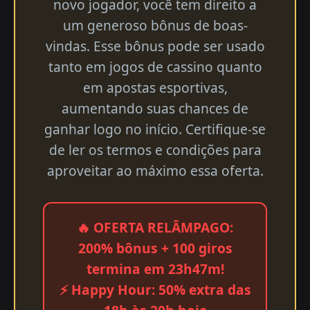
novo jogador, você tem direito a
um generoso bônus de boas-
vindas. Esse bônus pode ser usado
tanto em jogos de cassino quanto
em apostas esportivas,
aumentando suas chances de
ganhar logo no início. Certifique-se
de ler os termos e condições para
aproveitar ao máximo essa oferta.
🔥 OFERTA RELÂMPAGO:
200% bônus + 100 giros
termina em 23h47m!
⚡ Happy Hour: 50% extra das