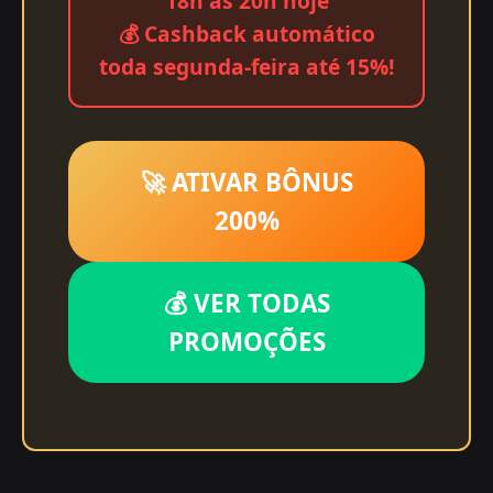
18h às 20h hoje
💰 Cashback automático
toda segunda-feira até 15%!
🚀 ATIVAR BÔNUS
200%
💰 VER TODAS
PROMOÇÕES