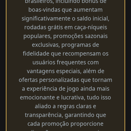
brasileiros, incluindo bônus de
boas-vindas que aumentam
significativamente o saldo inicial,
rodadas grátis em caça-níqueis
populares, promoções sazonais
exclusivas, programas de
fidelidade que recompensam os
usuários frequentes com
vantagens especiais, além de
ofertas personalizadas que tornam
a experiência de jogo ainda mais
emocionante e lucrativa, tudo isso
aliado a regras claras e
transparência, garantindo que
cada promoção proporcione