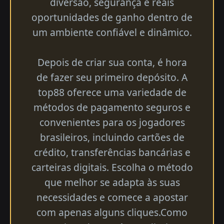
diversão, segurança e reais
oportunidades de ganho dentro de
um ambiente confiável e dinâmico.
Depois de criar sua conta, é hora
de fazer seu primeiro depósito. A
top88 oferece uma variedade de
métodos de pagamento seguros e
convenientes para os jogadores
brasileiros, incluindo cartões de
crédito, transferências bancárias e
carteiras digitais. Escolha o método
que melhor se adapta às suas
necessidades e comece a apostar
com apenas alguns cliques.Como