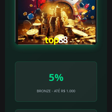
5%
BRONZE - ATÉ R$ 1.000