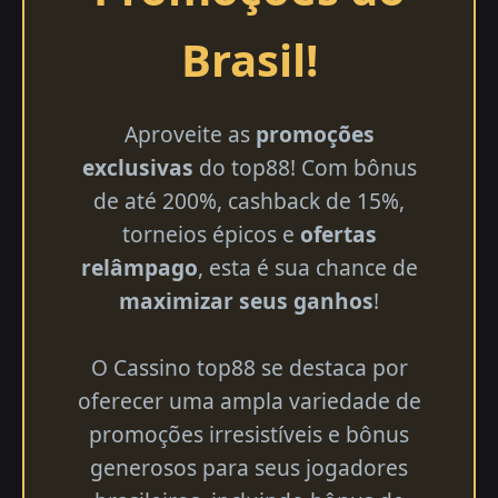
Brasil!
Aproveite as
promoções
exclusivas
do top88! Com bônus
de até 200%, cashback de 15%,
torneios épicos e
ofertas
relâmpago
, esta é sua chance de
maximizar seus ganhos
!
O Cassino top88 se destaca por
oferecer uma ampla variedade de
promoções irresistíveis e bônus
generosos para seus jogadores