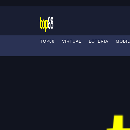
TOP88
VIRTUAL
LOTERIA
MOBIL