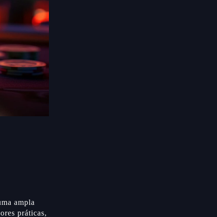
 uma ampla
ores práticas,