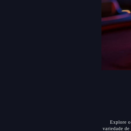
Explore o
variedade de 