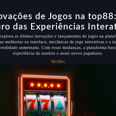
ovações de Jogos na top88
ro das Experiências Intera
 explora as últimas inovações e lançamentos de jogos na plata
as melhorias na interface, mecânicas de jogo interativas e a i
 realidade aumentada. Com essas mudanças, a plataforma busc
experiência do usuário e atrair novos jogadores.
901Bet