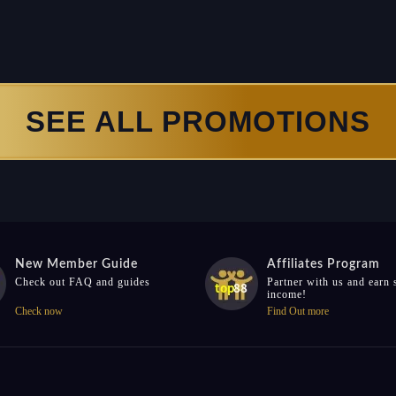
SEE ALL PROMOTIONS
New Member Guide
Affiliates Program
Check out FAQ and guides
Partner with us and earn
income!
Check now
Find Out more