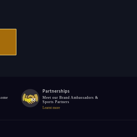
Partnerships
 some
Meet our Brand Ambassadors &
Sports Partners
Learnt more