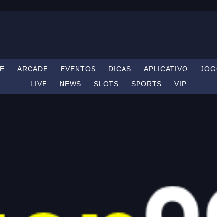
E
ARCADE
EVENTOS
DICAS
APLICATIVO
JOG
LIVE
NEWS
SLOTS
SPORTS
VIP