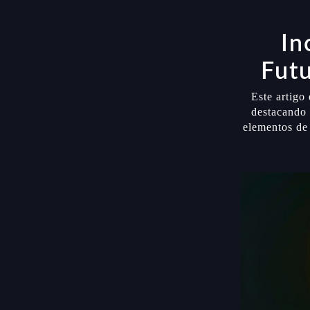
In
Futu
Este artigo
destacando 
elementos de