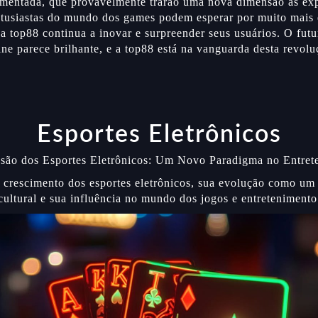
umentada, que provavelmente trarão uma nova dimensão às exp
ntusiastas do mundo dos games podem esperar por muito mais 
a top88 continua a inovar e surpreender seus usuários. O futu
ine parece brilhante, e a top88 está na vanguarda desta revolu
Esportes Eletrônicos
são dos Esportes Eletrônicos: Um Novo Paradigma no Entret
 crescimento dos esportes eletrônicos, sua evolução como u
cultural e sua influência no mundo dos jogos e entretenimento