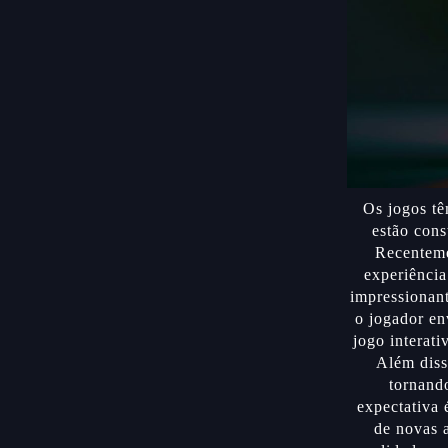
Os jogos tê
estão cons
Recenteme
experiência
impressionant
o jogador en
jogo interat
Além diss
tornand
expectativa 
de novas 